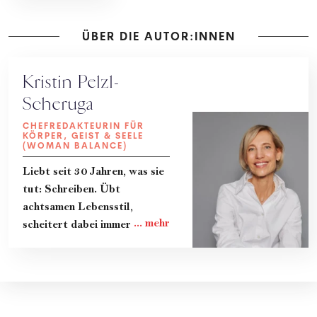
ÜBER DIE AUTOR:INNEN
Kristin Pelzl-
Scheruga
CHEFREDAKTEURIN FÜR
KÖRPER, GEIST & SEELE
(WOMAN BALANCE)
Liebt seit 30 Jahren, was sie
tut: Schreiben. Übt
achtsamen Lebensstil,
scheitert dabei immer wieder
und lernt gerade dadurch
viel. Teilt ihre Erkenntnisse
und das Know-How von
Expert:innen in Kolumnen, im
Magazin und im Podcast