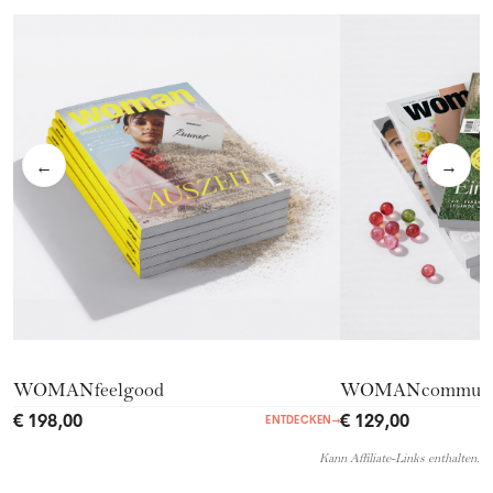
←
→
WOMANfeelgood
WOMANcommuni
€ 198,00
€ 129,00
ENTDECKEN
→
Kann Affiliate-Links enthalten.