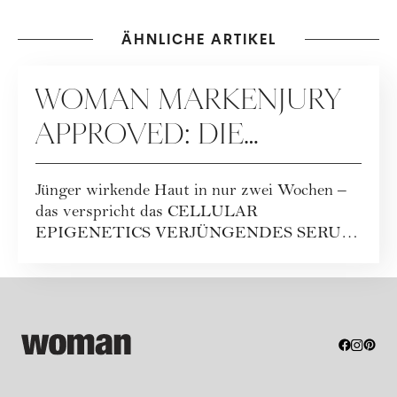
ÄHNLICHE ARTIKEL
KOOPERATION
WOMAN MARKENJURY
APPROVED: DIE
REVOLUTION IN DER
Jünger wirkende Haut in nur zwei Wochen –
HAUTVERJÜNGUNG
das verspricht das CELLULAR
EPIGENETICS VERJÜNGENDES SERUM.
Die einzigartige Formel komb...