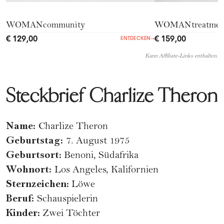
WOMANcommunity
WOMANtreatmen
€ 129,00
€ 159,00
ENTDECKEN
→
Kann Affiliate-Links enthalten.
Steckbrief Charlize Theron
Name:
Charlize Theron
Geburtstag:
7. August 1975
Geburtsort:
Benoni, Südafrika
Wohnort:
Los Angeles, Kalifornien
Sternzeichen:
Löwe
Beruf:
Schauspielerin
Kinder:
Zwei Töchter