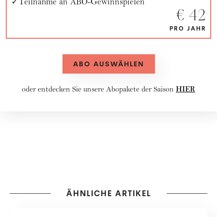
Teilnahme an ABO-Gewinnspielen
€ 42
PRO JAHR
ABO AUSWÄHLEN
HIER
oder entdecken Sie unsere
Abopakete
der Saison
ÄHNLICHE ARTIKEL
FASHION