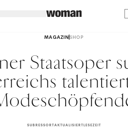
MAGAZIN
SHOP
ner Staatsoper s
rreichs talentier
Modeschöpfend
SUBRESSORT
AKTUALISIERT
LESEZEIT