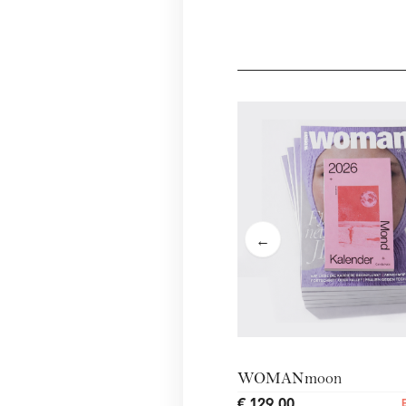
←
WOMANmoon
€ 129,00