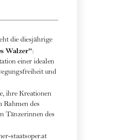
ht die diesjährige
es Walzer"
:
ation einer idealen
wegungsfreiheit und
, ihre Kreationen
im Rahmen des
en Tänzerinnen des
ner-staatsoper.at