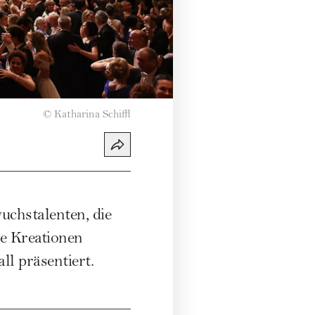
©
Katharina Schiffl
uchstalenten, die
re Kreationen
l präsentiert.