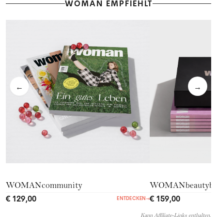
WOMAN EMPFIEHLT
←
→
WOMANcommunity
WOMANbeautyb
€ 129,00
€ 159,00
ENTDECKEN
→
Kann Affiliate-Links enthalten.