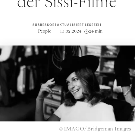
der Sissi-Filme
SUBRESSORT
AKTUALISIERT
LESEZEIT
People
15.02.2024
24 min
IMAGO/Bridgeman Images
©