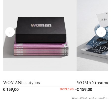
←
→
WOMANbeautybox
WOMANtreatmen
€ 159,00
€ 159,00
ENTDECKEN
→
Kann Affiliate-Links enthalten.