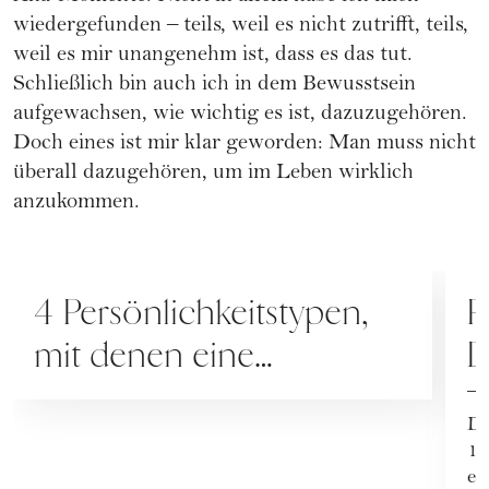
wiedergefunden – teils, weil es nicht zutrifft, teils,
weil es mir unangenehm ist, dass es das tut.
Schließlich bin auch ich in dem Bewusstsein
aufgewachsen, wie wichtig es ist, dazuzugehören.
Doch eines ist mir klar geworden: Man muss nicht
überall dazugehören, um im Leben wirklich
anzukommen.
RATGEBER
P
4 Persönlichkeitstypen,
P
mit denen eine
D
Partnerschaft nicht
C
De
funktioniert
[
16
ei