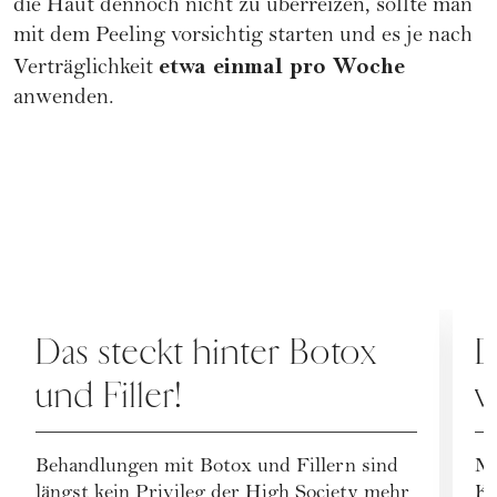
die Haut dennoch nicht zu überreizen, sollte man
mit dem Peeling vorsichtig starten und es je nach
etwa einmal pro Woche
Verträglichkeit
anwenden.
PFLEGE
M
Das steckt hinter Botox
D
und Filler!
v
A
Behandlungen mit Botox und Fillern sind
Mi
längst kein Privileg der High Society mehr
Ka