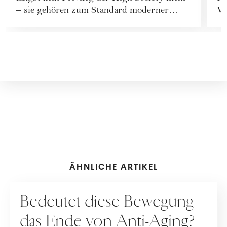
– sie gehören zum Standard moderner
Vi
Beauty-Rout...
YS
ÄHNLICHE ARTIKEL
PFLEGE
Bedeutet diese Bewegung
das Ende von Anti-Aging?