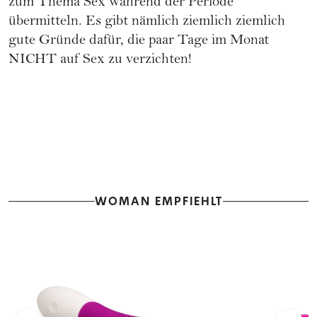
zum Thema Sex während der Periode
übermitteln. Es gibt nämlich ziemlich ziemlich
gute Gründe dafür, die paar Tage im Monat
NICHT auf Sex zu verzichten!
WOMAN EMPFIEHLT