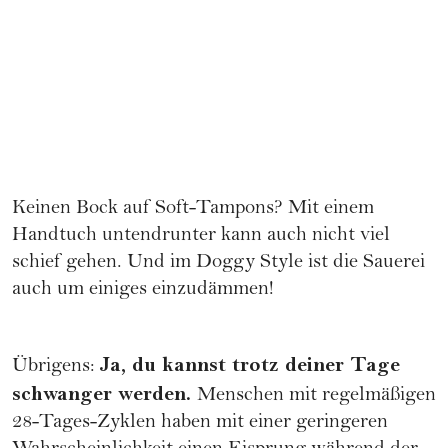
Keinen Bock auf Soft-Tampons? Mit einem
Handtuch untendrunter kann auch nicht viel
schief gehen. Und im Doggy Style ist die Sauerei
auch um einiges einzudämmen!
Ja, du kannst trotz deiner Tage
Übrigens:
schwanger werden.
Menschen mit regelmäßigen
28-Tages-Zyklen haben mit einer geringeren