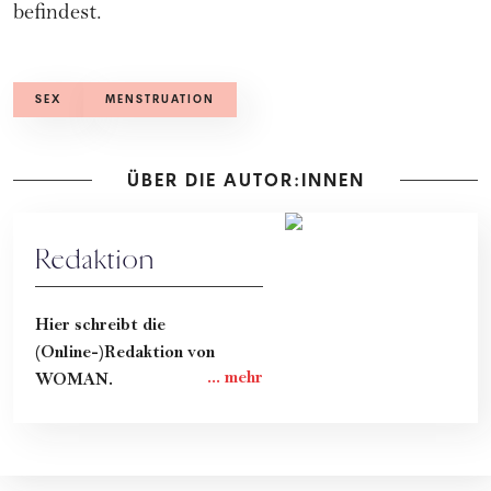
befindest.
SEX
MENSTRUATION
ÜBER DIE AUTOR:INNEN
Redaktion
Hier schreibt die
(Online-)Redaktion von
WOMAN.