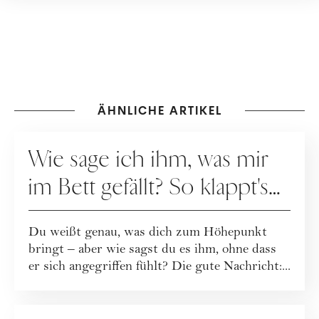
ÄHNLICHE ARTIKEL
SEX
Wie sage ich ihm, was mir
im Bett gefällt? So klappt's
ohne Kränkung
Du weißt genau, was dich zum Höhepunkt
bringt – aber wie sagst du es ihm, ohne dass
er sich angegriffen fühlt? Die gute Nachricht:...
SEX