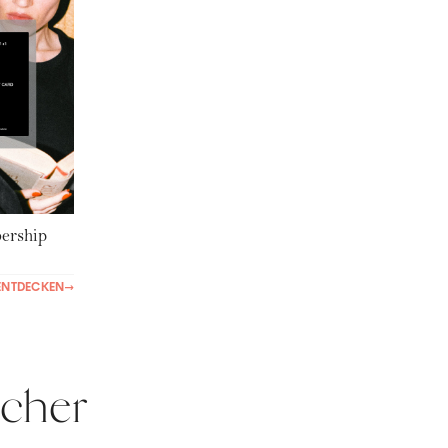
rship
ENTDECKEN
→
sicher