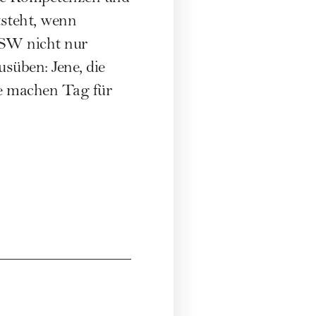
tsteht, wenn
SW
nicht nur
süben: Jene, die
lle machen Tag für