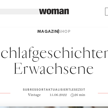
MAGAZIN
SHOP
chlafgeschichte
Erwachsene
SUBRESSORT
AKTUALISIERT
LESEZEIT
Vintage
15.06.2022
26 min