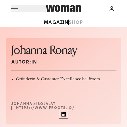
MAGAZIN
SHOP
Johanna Ronay
AUTOR:IN
Gründerin & Customer Excellence bei
froots
JOHANNA@ISOLA.AT
HTTPS://WWW.FROOTS.IO/