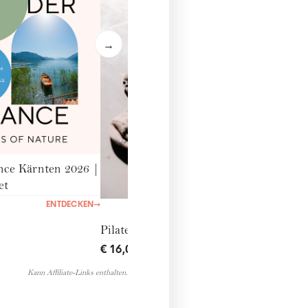
→
nce Kärnten 2026 |
et
ENTDECKEN
→
Pilates-Socken
€ 16,00
ENTDECKEN
→
Kann Affiliate-Links enthalten.