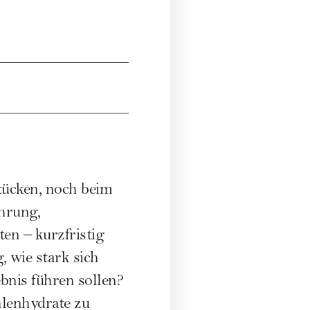
tücken, noch beim
hrung
,
ten – kurzfristig
 wie stark sich
bnis führen sollen?
hlenhydrate zu