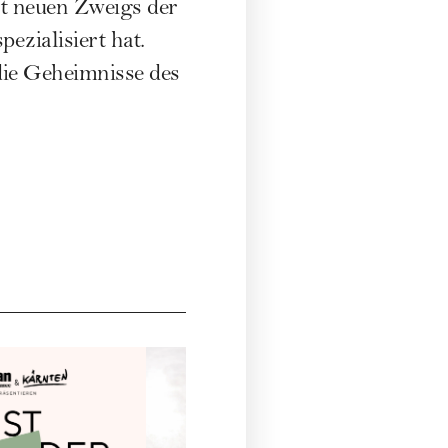
ht neuen Zweigs der
zialisiert hat.
die Geheimnisse des
WOM
€ 159