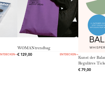
WOMANtrendbag
€ 129,00
ENTDECKEN
→
ENTDECKEN
→
Kunst der Bala
Reguläres Tick
€ 79,00