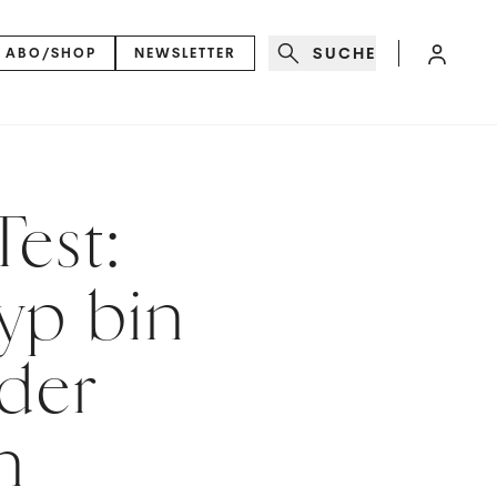
SUCHE
ABO/SHOP
NEWSLETTER
Test:
yp bin
 der
n