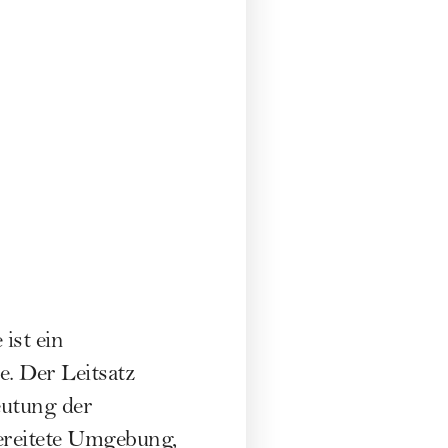
e
ist ein
. Der Leitsatz
eutung der
ereitete Umgebung,