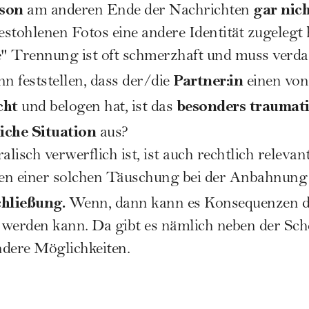
son
gar nich
am anderen Ende der Nachrichten
estohlenen Fotos eine andere Identität zugelegt 
e"
Trennung
ist oft schmerzhaft und muss verd
Partner:in
 feststellen, dass der/die
einen von
cht
besonders traumat
und belogen hat, ist das
liche Situation
aus?
alisch verwerflich ist, ist auch rechtlich releva
n einer solchen Täuschung bei der Anbahnung 
hließung.
Wenn, dann kann es Konsequenzen da
 werden kann. Da gibt es nämlich neben der
Sch
dere Möglichkeiten.