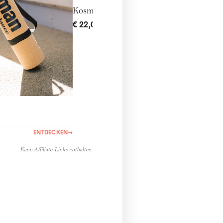
Kosmetiktasche
€ 22,00
ENTDECKEN
→
WOM
€ 27,
ENTDECKEN
→
Kann Affiliate-Links enthalten.