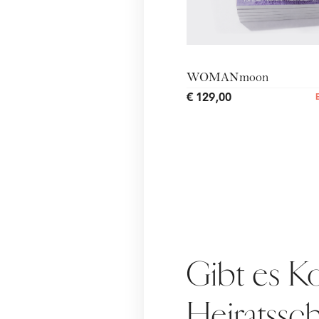
WOMANmoon
€ 129,00
Gibt es K
Heiratssc