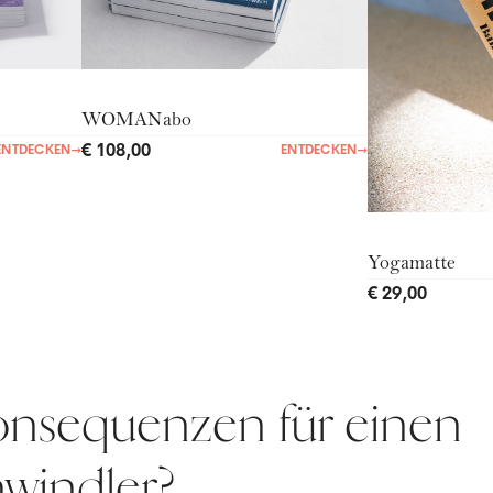
WOMANabo
€ 108,00
ENTDECKEN
→
ENTDECKEN
→
Yogamatte
€ 29,00
onsequenzen für einen
hwindler?