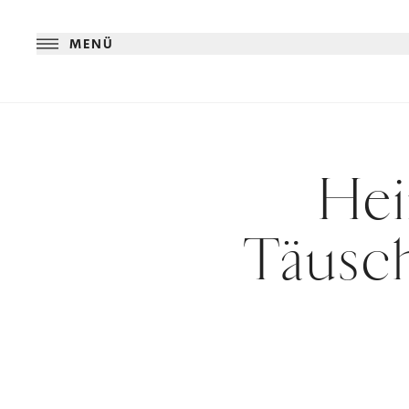
MENÜ
Hei
Täusch