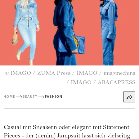
IMAGO / ZUMA Press / IMAGO / imaginechina
©
/ IMAGO / ABACAPRESS
HOME
BEAUTY
FASHION
Casual mit Sneakern oder elegant mit Statement
Pieces - der (denim) Jumpsuit lässt sich vielseitig