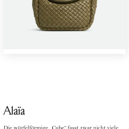
Alaïa
Die würfelförmige „Cube“ fasst zwar nicht viele