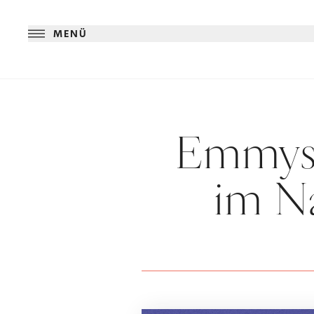
MENÜ
Emmys 
im N