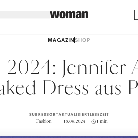
MAGAZIN
SHOP
2024: Jennifer 
aked Dress aus P
SUBRESSORT
AKTUALISIERT
LESEZEIT
Fashion
16.09.2024
1 min