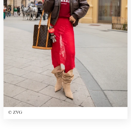
©
ZVG