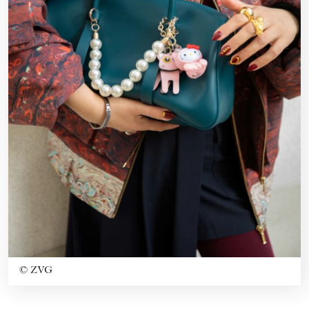
©
ZVG