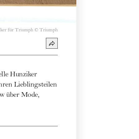
ker für Triumph
©
Triumph
lle Hunziker
hren Lieblingsteilen
ew über Mode,