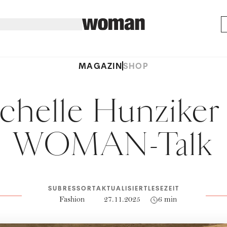
MAGAZIN
SHOP
chelle Hunziker
WOMAN-Talk
SUBRESSORT
AKTUALISIERT
LESEZEIT
Fashion
27.11.2025
6 min