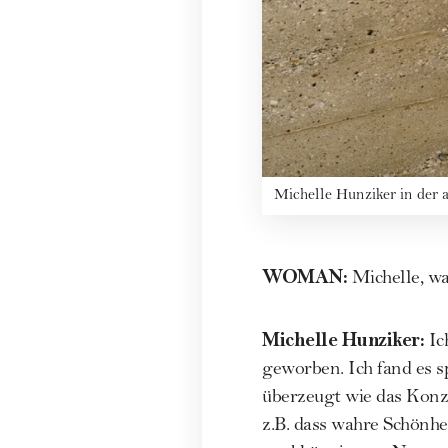
Michelle Hunziker in der
WOMAN
:
Michelle, w
Michelle Hunziker
:
Ic
geworben. Ich fand es 
überzeugt wie das Konze
z.B. dass wahre Schönhe