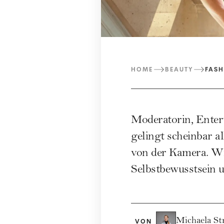
HOME
BEAUTY
FASH
Moderatorin, Enter
gelingt scheinbar al
von der Kamera. Wi
Selbstbewusstsein u
Michaela St
VON