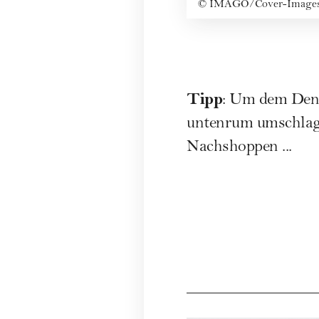
©
IMAGO/Cover-Image
Tipp
: Um dem Deni
untenrum umschlage
Nachshoppen ...