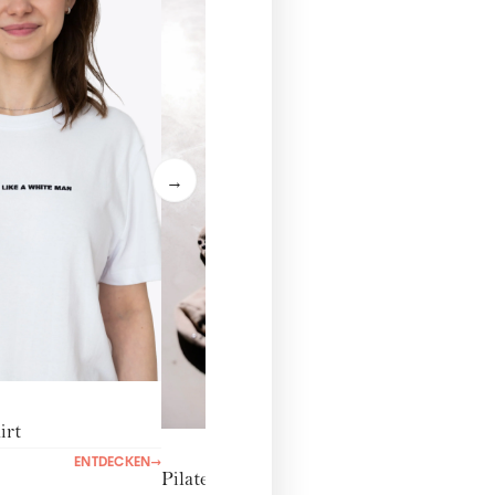
Socke
€ 14,
→
irt
ENTDECKEN
→
Pilates-Socken