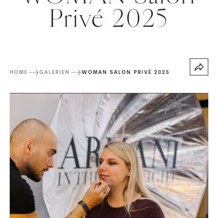
Privé 2025
HOME
GALERIEN
WOMAN SALON PRIVÉ 2025