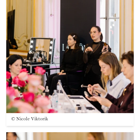
©
Nicole Viktorik