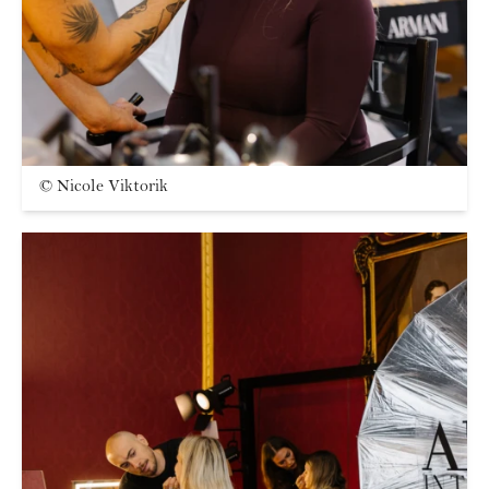
©
Nicole Viktorik