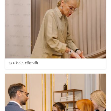
©
Nicole Viktorik