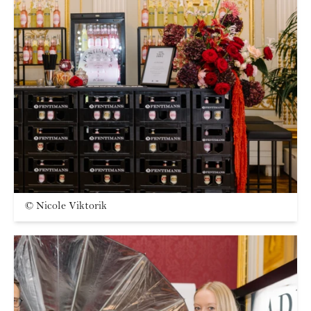
©
Nicole Viktorik