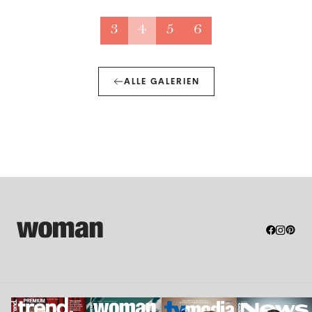
3
4
5
6
ALLE GALERIEN