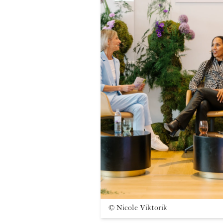
©
Nicole Viktorik