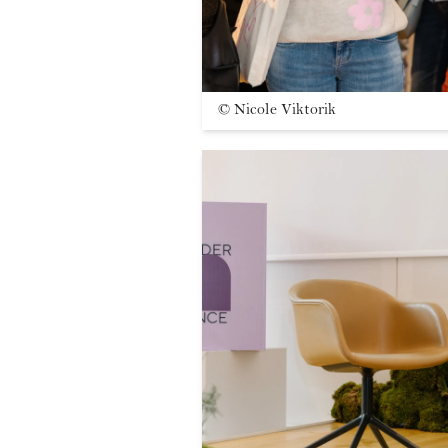
©
Nicole Viktorik