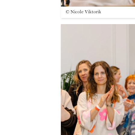
©
Nicole Viktorik