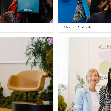
©
Nicole Viktorik