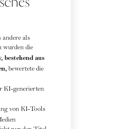
bsches
 andere als
n wurden die
y, bestehend aus
en,
bewertete die
r KI-generierten
zung von KI-Tools
Medien