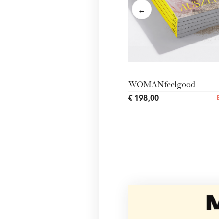
←
WOMANfeelgood
€ 198,00