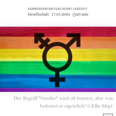
SUBRESSORT
AKTUALISIERT
LESEZEIT
Gesellschaft
17.01.2024
20 min
Der Begriff "Gender" wird oft benutzt, aber was
bedeutet er eigentlich?
Elke Mayr
©