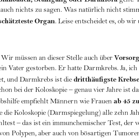
geht? F
 Bauch nichts zu sagen. Was natürlich nicht sti
schätzteste Organ
. Leise entscheidet es, ob wir
Vorsor
 Wir müssen an dieser Stelle auch über
ein Vater gestorben. Er hatte Darmkrebs. Ja, ich
dritthäufigste Kreb
et, und Darmkrebs ist die
chon bei der Koloskopie – genau vier Jahre ist da
ab 45 z
bshilfe
empfiehlt Männern wie Frauen
 die Koloskopie (Darmspiegelung) alle zehn Jahr
ltest – das ist ein immunchemischer Test, der 
as von Polypen, aber auch von bösartigen Tumor