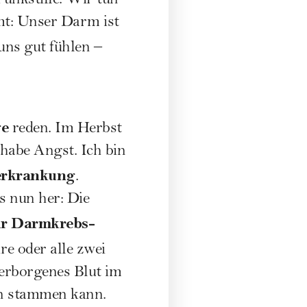
unkstille. Wir tun
mmt: Unser Darm ist
 uns gut fühlen –
ge
reden. Im Herbst
 habe Angst. Ich bin
serkrankung
.
s nun her: Die
ur Darmkrebs-
e oder alle zwei
verborgenes Blut im
en stammen kann.