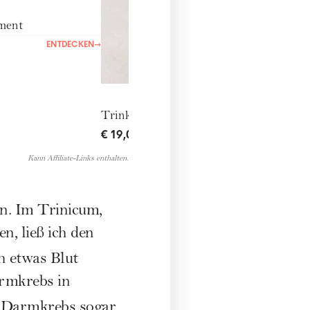
ment
ENTDECKEN
→
Trinkflasche 0,5l
€ 19,00
ENTDECKEN
→
Kann Affiliate-Links enthalten.
en. Im
Trinicum
,
, ließ ich den
h etwas Blut
armkrebs in
Darmkrebs sogar