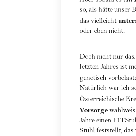
Aber sobald es um
so, als hätte unser
unter
das vielleicht
oder eben nicht.
Doch nicht nur das.
letzten Jahres ist m
genetisch vorbelast
Natürlich war ich s
Österreichische Kre
Vorsorge
wahlweise
Jahre einen FITStuh
Stuhl feststellt, d