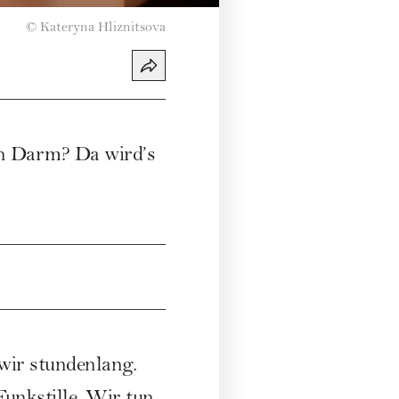
©
Kateryna Hliznitsova
en Darm? Da wird’s
wir stundenlang.