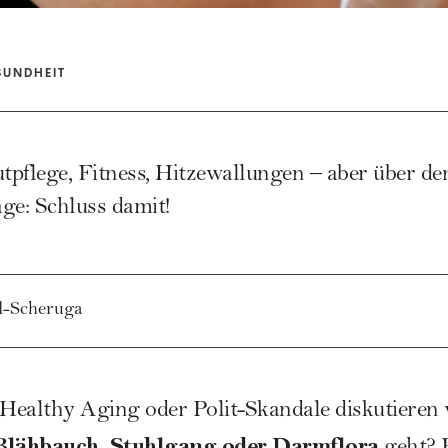
SUNDHEIT
tpflege, Fitness, Hitzewallungen – aber über d
sage: Schluss damit!
zl-Scheruga
Healthy Aging oder Polit-Skandale diskutieren 
Blähbauch, Stuhlgang oder Darmflora