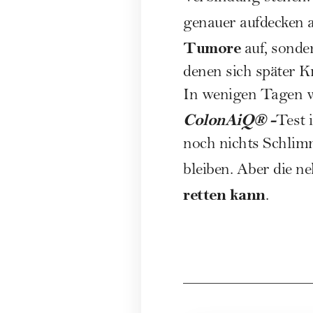
genauer aufdecken a
Tumore
auf, sonde
denen sich später K
In wenigen Tagen we
ColonAiQ® -
Test 
noch nichts Schlim
bleiben. Aber die n
retten kann
.