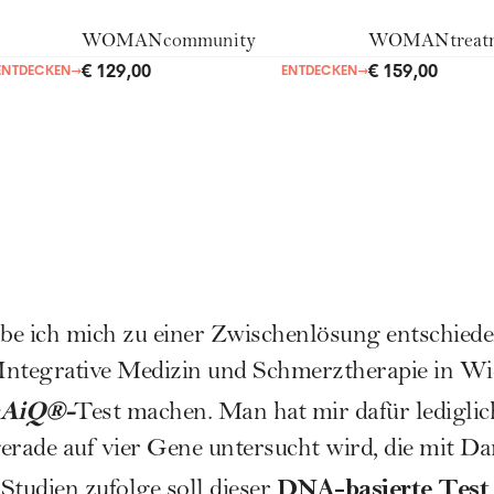
WOMANcommunity
WOMANtreat
€ 129,00
€ 159,00
ENTDECKEN
→
ENTDECKEN
→
be ich mich zu einer Zwischenlösung entschied
ntegrative Medizin und Schmerztherapie in Wien
nAiQ®-
Test machen. Man hat mir dafür lediglic
rade auf vier Gene untersucht wird, die mit D
DNA-basierte Test
Studien zufolge soll dieser