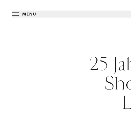
MENÜ
25 J
Sh