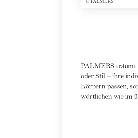
©
PALMERS
PALMERS träumt von
oder Stil – ihre ind
Körpern passen, son
wörtlichen wie im ü