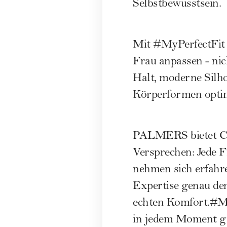
Selbstbewusstsein.
Mit #MyPerfectFit s
Frau anpassen - nic
Halt, moderne Silh
Körperformen optima
PALMERS bietet Cup
Versprechen: Jede 
nehmen sich erfahre
Expertise genau den
echten Komfort.#MyP
in jedem Moment gro