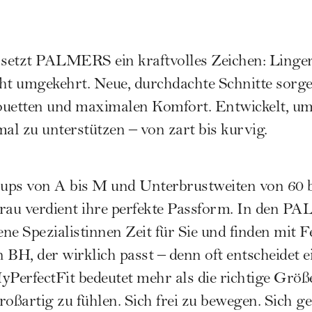
etzt PALMERS ein kraftvolles Zeichen: Lingerie
ht umgekehrt. Neue, durchdachte Schnitte sorge
ouetten und maximalen Komfort. Entwickelt, um
l zu unterstützen – von zart bis kurvig.
s von A bis M und Unterbrustweiten von 60 bi
Frau verdient ihre perfekte Passform. In den P
ne Spezialistinnen Zeit für Sie und finden mit F
 BH, der wirklich passt – denn oft entscheidet 
erfectFit bedeutet mehr als die richtige Größe.
ßartig zu fühlen. Sich frei zu bewegen. Sich ge