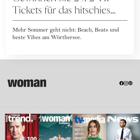
Tickets für das hitschies
MASTERS Pörtschach
Mehr Sommer geht nicht: Beach, Beats und
powered by Kelag!
beste Vibes am Wörthersee.