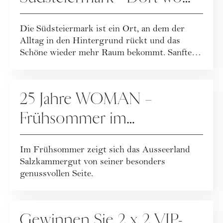
die Seele aufblüht
Die Südsteiermark ist ein Ort, an dem der
Alltag in den Hintergrund rückt und das
Schöne wieder mehr Raum bekommt. Sanfte
Weinberg...
WERBUNG
25 Jahre WOMAN –
Frühsommer im
Ausseerland
Im Frühsommer zeigt sich das Ausseerland
Salzkammergut
Salzkammergut von seiner besonders
genussvollen Seite.
GEWINNSPIELE
Gewinnen Sie 2 x 2 VIP-