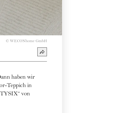
©
WECONhome GmbH
Dann haben wir
lor-Teppich in
RTYSIX“ von