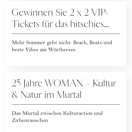
GEWINNSPIELE
Gewinnen Sie 2 x 2 VIP-
Tickets für das hitschies
MASTERS Pörtschach
Mehr Sommer geht nicht: Beach, Beats und
powered by Kelag!
beste Vibes am Wörthersee.
GEWINNSPIELE
25 Jahre WOMAN – Kultur
& Natur im Murtal
Das Murtal zwischen Kulturaction und
Zirbenrauschen