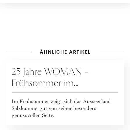
ÄHNLICHE ARTIKEL
WERBUNG
25 Jahre WOMAN –
Frühsommer im
Ausseerland
Im Frühsommer zeigt sich das Ausseerland
Salzkammergut
Salzkammergut von seiner besonders
genussvollen Seite.