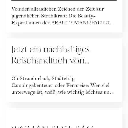
Packages der
Von den alltäglichen Zeichen der Zeit zur
BEAUTYMANUFACTUR!
jugendlichen Strahlkraft: Die Beauty-
Expert:innen der BEAUTYMANUFACTUR
haben ihr geballt...
GEWINNSPIELE
Jetzt ein nachhaltiges
Reisehandtuch von
Buvanha gewinnen
Ob Strandurlaub, Städtetrip,
Campingabenteuer oder Fernreise: Wer viel
unterwegs ist, weiß, wie wichtig leichtes und
funktionales ...
GEWINNSPIELE