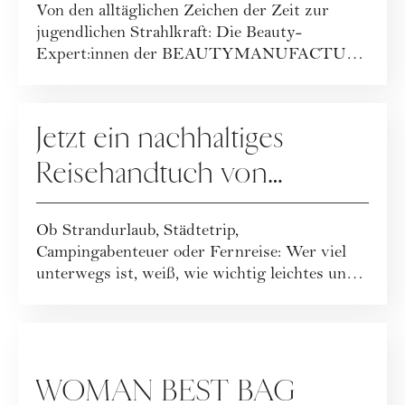
Von den alltäglichen Zeichen der Zeit zur
BEAUTYMANUFACTUR!
jugendlichen Strahlkraft: Die Beauty-
Expert:innen der BEAUTYMANUFACTUR
haben ihr geballt...
GEWINNSPIELE
Jetzt ein nachhaltiges
Reisehandtuch von
Buvanha gewinnen
Ob Strandurlaub, Städtetrip,
Campingabenteuer oder Fernreise: Wer viel
unterwegs ist, weiß, wie wichtig leichtes und
funktionales ...
GEWINNSPIELE
WOMAN BEST BAG