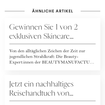
ÄHNLICHE ARTIKEL
GEWINNSPIELE
Gewinnen Sie 1 von 2
exklusiven Skincare
Packages der
Von den alltäglichen Zeichen der Zeit zur
BEAUTYMANUFACTUR!
jugendlichen Strahlkraft: Die Beauty-
Expert:innen der BEAUTYMANUFACTUR
haben ihr geballt...
GEWINNSPIELE
Jetzt ein nachhaltiges
Reisehandtuch von
Buvanha gewinnen