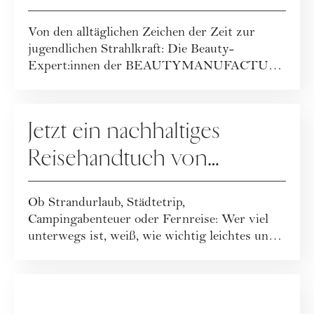
Packages der
Von den alltäglichen Zeichen der Zeit zur
BEAUTYMANUFACTUR!
jugendlichen Strahlkraft: Die Beauty-
Expert:innen der BEAUTYMANUFACTUR
haben ihr geballt...
GEWINNSPIELE
Jetzt ein nachhaltiges
Reisehandtuch von
Buvanha gewinnen
Ob Strandurlaub, Städtetrip,
Campingabenteuer oder Fernreise: Wer viel
unterwegs ist, weiß, wie wichtig leichtes und
funktionales ...
GEWINNSPIELE