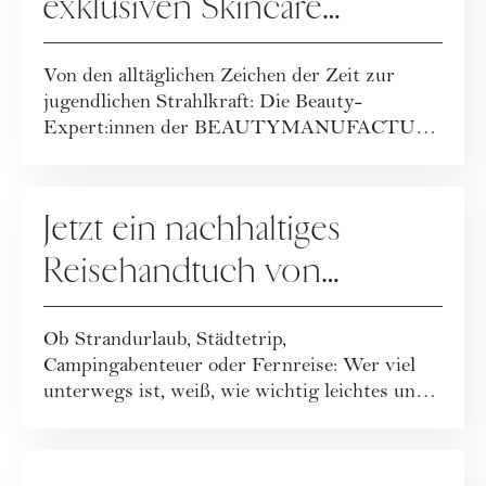
exklusiven Skincare
Packages der
Von den alltäglichen Zeichen der Zeit zur
BEAUTYMANUFACTUR!
jugendlichen Strahlkraft: Die Beauty-
Expert:innen der BEAUTYMANUFACTUR
haben ihr geballt...
GEWINNSPIELE
Jetzt ein nachhaltiges
Reisehandtuch von
Buvanha gewinnen
Ob Strandurlaub, Städtetrip,
Campingabenteuer oder Fernreise: Wer viel
unterwegs ist, weiß, wie wichtig leichtes und
funktionales ...
GEWINNSPIELE