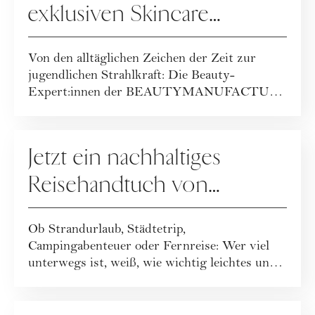
exklusiven Skincare
Packages der
Von den alltäglichen Zeichen der Zeit zur
BEAUTYMANUFACTUR!
jugendlichen Strahlkraft: Die Beauty-
Expert:innen der BEAUTYMANUFACTUR
haben ihr geballt...
GEWINNSPIELE
Jetzt ein nachhaltiges
Reisehandtuch von
Buvanha gewinnen
Ob Strandurlaub, Städtetrip,
Campingabenteuer oder Fernreise: Wer viel
unterwegs ist, weiß, wie wichtig leichtes und
funktionales ...
GEWINNSPIELE