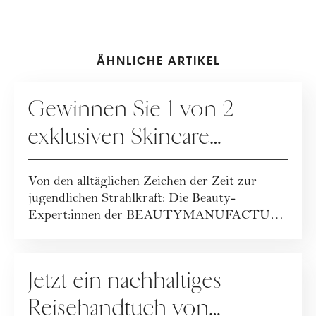
ÄHNLICHE ARTIKEL
GEWINNSPIELE
Gewinnen Sie 1 von 2
exklusiven Skincare
Packages der
Von den alltäglichen Zeichen der Zeit zur
BEAUTYMANUFACTUR!
jugendlichen Strahlkraft: Die Beauty-
Expert:innen der BEAUTYMANUFACTUR
haben ihr geballt...
GEWINNSPIELE
Jetzt ein nachhaltiges
Reisehandtuch von