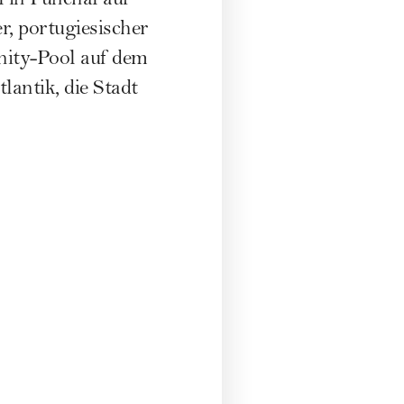
l in Funchal auf
r, portugiesischer
inity-Pool auf dem
antik, die Stadt