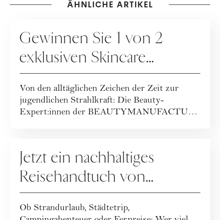
ÄHNLICHE ARTIKEL
GEWINNSPIELE
Gewinnen Sie 1 von 2
exklusiven Skincare
Packages der
Von den alltäglichen Zeichen der Zeit zur
BEAUTYMANUFACTUR!
jugendlichen Strahlkraft: Die Beauty-
Expert:innen der BEAUTYMANUFACTUR
haben ihr geballt...
GEWINNSPIELE
Jetzt ein nachhaltiges
Reisehandtuch von
Buvanha gewinnen
Ob Strandurlaub, Städtetrip,