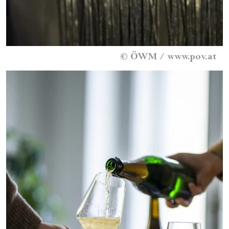
©
ÖWM / www.pov.at