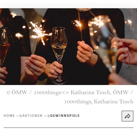
ÖMW / 1000things<> Katharina Tesch, ÖMW /
©
1000things, Katharina Tesch
HOME
AKTIONEN
GEWINNSPIELE