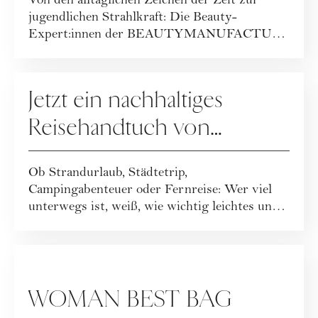
Von den alltäglichen Zeichen der Zeit zur
BEAUTYMANUFACTUR!
jugendlichen Strahlkraft: Die Beauty-
Expert:innen der BEAUTYMANUFACTUR
haben ihr geballt...
GEWINNSPIELE
Jetzt ein nachhaltiges
Reisehandtuch von
Buvanha gewinnen
Ob Strandurlaub, Städtetrip,
Campingabenteuer oder Fernreise: Wer viel
unterwegs ist, weiß, wie wichtig leichtes und
funktionales ...
GEWINNSPIELE
WOMAN BEST BAG