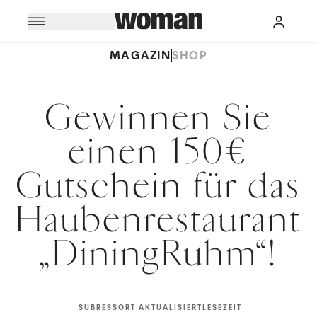
MAGAZIN
SHOP
Gewinnen Sie
einen 150€
Gutschein für das
Haubenrestaurant
„DiningRuhm“!
SUBRESSORT
AKTUALISIERT
LESEZEIT