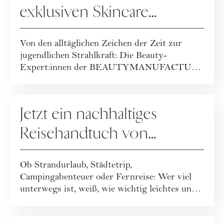
exklusiven Skincare
Packages der
Von den alltäglichen Zeichen der Zeit zur
BEAUTYMANUFACTUR!
jugendlichen Strahlkraft: Die Beauty-
Expert:innen der BEAUTYMANUFACTUR
haben ihr geballt...
GEWINNSPIELE
Jetzt ein nachhaltiges
Reisehandtuch von
Buvanha gewinnen
Ob Strandurlaub, Städtetrip,
Campingabenteuer oder Fernreise: Wer viel
unterwegs ist, weiß, wie wichtig leichtes und
funktionales ...
GEWINNSPIELE