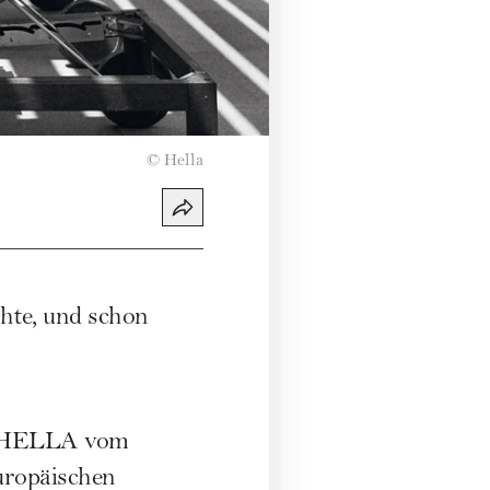
©
Hella
te, und schon
ma HELLA vom
europäischen