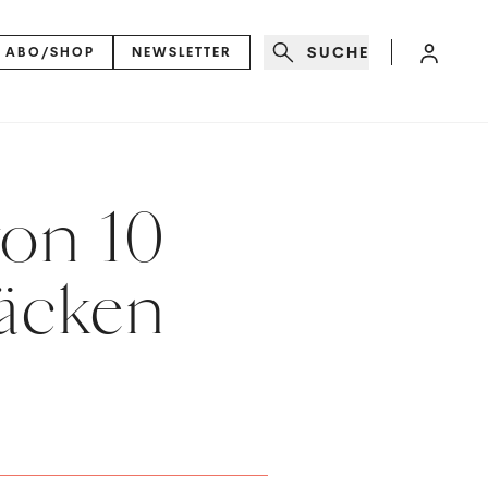
SUCHE
ABO/SHOP
NEWSLETTER
von 10
äcken