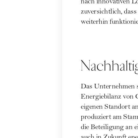
nach innovativen L
zuversichtlich, das
weiterhin funktionie
Nachhalti
Das Unternehmen ste
Energiebilanz von 
eigenen Standort a
produziert am Stamm
die Beteiligung an
auch in Zukunft en