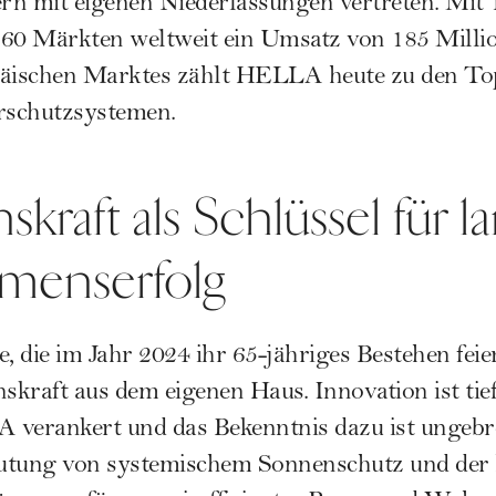
n mit eigenen Niederlassungen vertreten. Mit 
 60 Märkten weltweit ein Umsatz von 185 Millio
päischen Marktes zählt HELLA heute zu den To
rschutzsystemen.
kraft als Schlüssel für l
menserfolg
ie im Jahr 2024 ihr 65-jähriges Bestehen feierte
skraft aus dem eigenen Haus. Innovation ist tief
erankert und das Bekenntnis dazu ist ungebr
tung von systemischem Sonnenschutz und der