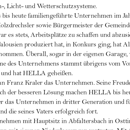
n-, Licht- und Wetterschutzsysteme.
s bis heute familiengeführte Unternehmen im Ja
olzdrechsler sowie Bürgermeister der Gemeinde
war es stets, Arbeitsplätze zu schaffen und abzus
lousien produziert hat, in Konkurs ging, hat Al
ommen. Überall, sogar in der eigenen Garage, 
me des Unternehmens stammt übrigens vom Vor
 und hat HELLA geheißen.
n Franz Kraler das Unternehmen. Seine Freude
ach der besseren Lösung machen HELLA bis heut
er das Unternehmen in dritter Generation und fü
d die seines Vaters erfolgreich fort.
nehmen mit Hauptsitz in Abfaltersbach in Ostti