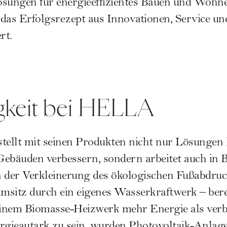
ösungen für energieeffizientes Bauen und Wohn
s das Erfolgsrezept aus Innovationen, Service 
rt.
gkeit bei HELLA
llt mit seinen Produkten nicht nur Lösungen he
Gebäuden verbessern, sondern arbeitet auch in 
n der Verkleinerung des ökologischen Fußabdr
sitz durch ein eigenes Wasserkraftwerk – berei
 einem Biomasse-Heizwerk mehr Energie als ver
ergieautark zu sein, wurden Photovoltaik-Anla