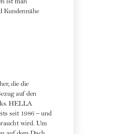
en ist man
und Kundennähe
r, die die
Bezug auf den
ucks. HELLA
ts seit 1986 – und
braucht wird. Um
gen auf dem Dach