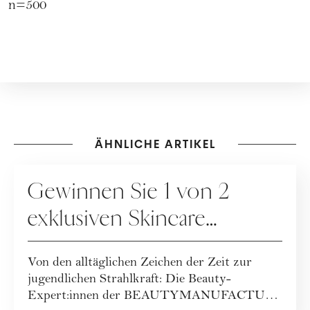
n=500
ÄHNLICHE ARTIKEL
GEWINNSPIELE
Gewinnen Sie 1 von 2
exklusiven Skincare
Packages der
Von den alltäglichen Zeichen der Zeit zur
BEAUTYMANUFACTUR!
jugendlichen Strahlkraft: Die Beauty-
Expert:innen der BEAUTYMANUFACTUR