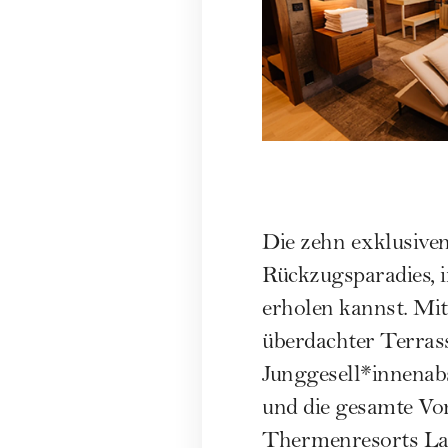
Die zehn exklusiven
Rückzugsparadies, 
erholen kannst. Mi
überdachter Terrass
Junggesell*innenabs
und die gesamte Vo
Thermenresorts La