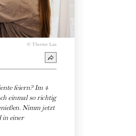
©
Therme Laa
nte feiern? Im 4
h einmal so richtig
nießen. Nimm jetzt
 in einer