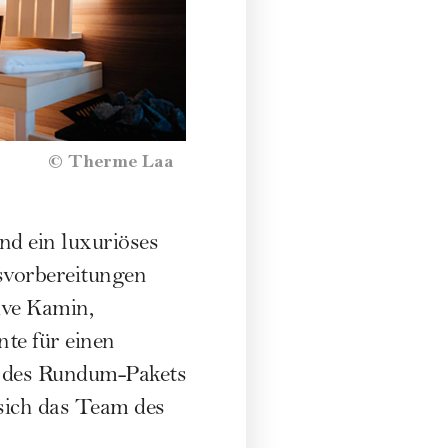
©
Therme Laa
nd ein luxuriöses
svorbereitungen
ive Kamin,
nte für einen
ls des Rundum-Pakets
sich das Team des