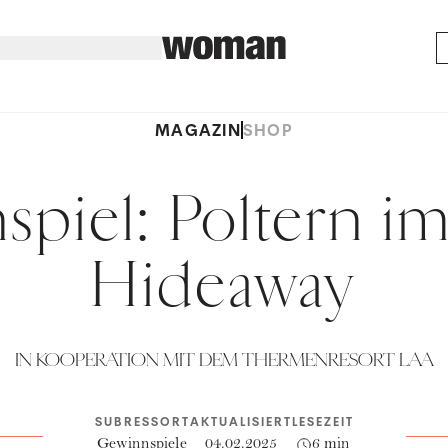
MAGAZIN
SHOP
piel: Poltern im
Hideaway
IN KOOPERATION MIT DEM THERMENRESORT LAA
SUBRESSORT
AKTUALISIERT
LESEZEIT
Gewinnspiele
04.02.2025
6 min