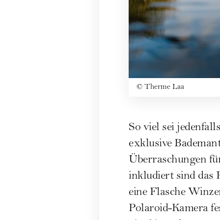
©
Therme Laa
So viel sei jedenfal
exklusive Bademante
Überraschungen für
inkludiert sind das
eine Flasche Winzer
Polaroid-Kamera fes