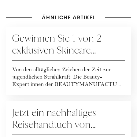
ÄHNLICHE ARTIKEL
GEWINNSPIELE
Gewinnen Sie 1 von 2
exklusiven Skincare
Packages der
Von den alltäglichen Zeichen der Zeit zur
BEAUTYMANUFACTUR!
jugendlichen Strahlkraft: Die Beauty-
Expert:innen der BEAUTYMANUFACTUR
haben ihr geballt...
GEWINNSPIELE
Jetzt ein nachhaltiges
Reisehandtuch von
Buvanha gewinnen