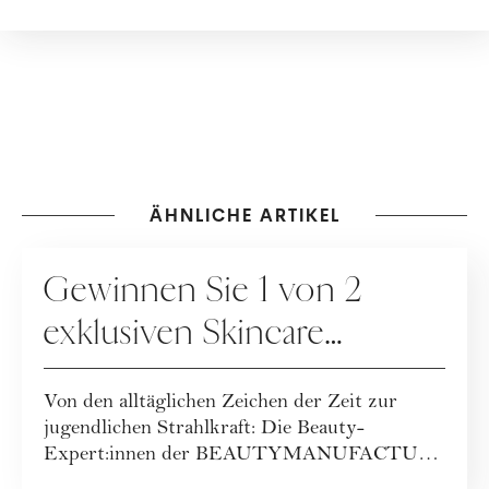
ÄHNLICHE ARTIKEL
GEWINNSPIELE
Gewinnen Sie 1 von 2
exklusiven Skincare
Packages der
Von den alltäglichen Zeichen der Zeit zur
BEAUTYMANUFACTUR!
jugendlichen Strahlkraft: Die Beauty-
Expert:innen der BEAUTYMANUFACTUR
haben ihr geballt...