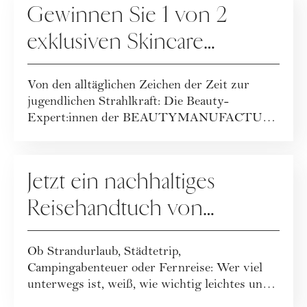
Gewinnen Sie 1 von 2
exklusiven Skincare
Packages der
Von den alltäglichen Zeichen der Zeit zur
BEAUTYMANUFACTUR!
jugendlichen Strahlkraft: Die Beauty-
Expert:innen der BEAUTYMANUFACTUR
haben ihr geballt...
GEWINNSPIELE
Jetzt ein nachhaltiges
Reisehandtuch von
Buvanha gewinnen
Ob Strandurlaub, Städtetrip,
Campingabenteuer oder Fernreise: Wer viel
unterwegs ist, weiß, wie wichtig leichtes und
funktionales ...