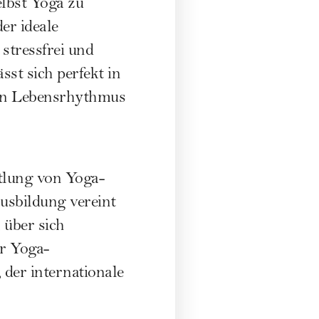
elbst Yoga zu
der ideale
 stressfrei und
t sich perfekt in
len Lebensrhythmus
ttlung von Yoga-
usbildung vereint
 über sich
er Yoga-
der internationale